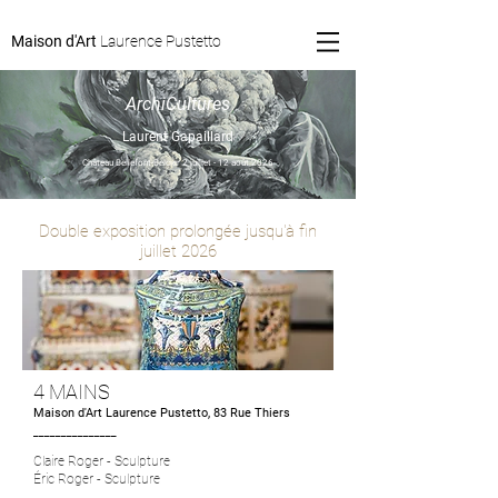
Maison d'Art
Laurence Pustetto
ArchiCultures
Laurent Gapaillard
Château Bellefont-Belcier 2 juillet - 12 août 2026
Double exposition prolongée jusqu'à fin
juillet 2026
4 MAINS
Maison d'Art Laurence Pustetto, 83 Rue Thiers
_______________
Claire Roger - Sculpture
Éric Roger - Sculpture