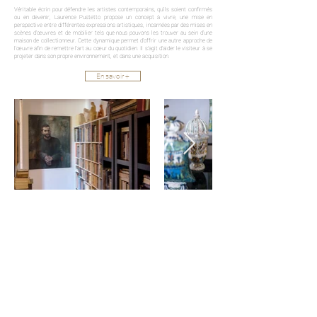
Véritable écrin pour défendre les artistes contemporains, qu’ils soient confirmés
ou en devenir, Laurence Pustetto propose un concept à vivre, une mise en
perspective entre différentes expressions artistiques, incarnées par des mises en
scènes d’œuvres et de mobilier tels que nous pouvons les trouver au sein d’une
maison de collectionneur. Cette dynamique permet d’offrir une autre approche de
l’œuvre afin de remettre l’art au cœur du quotidien. Il s’agit d’aider le visiteur à se
projeter dans son propre environnement, et dans une acquisition.
En savoir +
Pour recevoir les actualités et invitations sur la Maison
d'Art, inscrivez-vous :