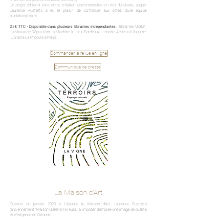
Un projet éditorial rare, entre création contemporaine et récit du vivant, auquel
Laurence Pustetto a eu le plaisir de contribuer aux côtés d'une équipe
pluridisciplinaire.
25€ TTC - Disponible dans plusieurs librairies indépendantes
: librairies Mollat,
La Mauvaise Réputation, la Machine à Lire à Bordeaux, Librairie Acacia à Libourne,
Librairie La Procure à Paris.
Commander la revue en ligne
Communiqué de presse
La Maison d'Art
Ouverte en janvier 2020 à Libourne la Maison d'Art Laurence Pustetto
(anciennement "Maison Galerie") a réussi à imposer d’emblée une image de qualité
et d’exigence en Gironde.