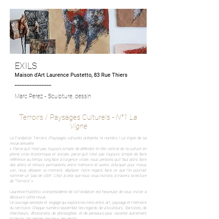
EXILS
Maison d'Art Laurence Pustetto, 83 Rue Thiers
_______________
Marc Perez - Sculpture, dessin
Terroirs / Paysages Culturels -
N°1 La
Vigne
La Fondation Terroirs /Paysages culturels présente le numéro I
La Vigne
de sa
revue annuelle.
«
Parce qu’il n’est pas toujours simple de défendre le rôle central de la culture en
pleine crise économique et sociale, parce qu’il n’est pas toujours simple de faire
référence au temps long face à l’urgence vitale, nous pensons qu’il faut alors faire
des allers et retours permanents entre mémoire et avenir, bifurquer pour mieux
voir, nous désaxer un moment, déplacer notre regard, faire ce que l’on pourrait
nommer un “pas de côté”. C’est à cela que nous vous invitons à travers la lecture
de "Terroirs"
»
Laurence Pustetto vice-présidente de la Fondation est heureuse de vous inviter à
découvrir cette revue.
Un ouvrage sensible et engagé qui explore les liens entre art, paysage et mémoire
du territoire. Chaque numéro rassemble les regards de viticulteurs, d'artistes, de
chercheurs, d’historiens, de philosophes et de penseurs pour raconter autrement
le terroir, les gestes, les lieux, les récits.