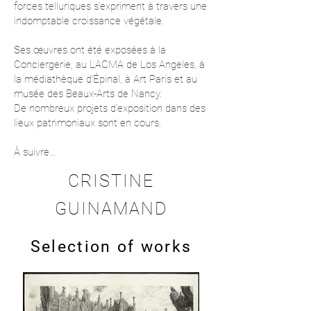
forces telluriques s’expriment à travers une
indomptable croissance végétale.
Ses œuvres ont été exposées à la
Conciergerie, au LACMA de Los Angeles, à
la médiathèque d’Épinal, à Art Paris et au
musée des Beaux-Arts de Nancy.
De nombreux projets d’exposition dans des
lieux patrimoniaux sont en cours.
À suivre…
CRISTINE
GUINAMAND
Selection of works