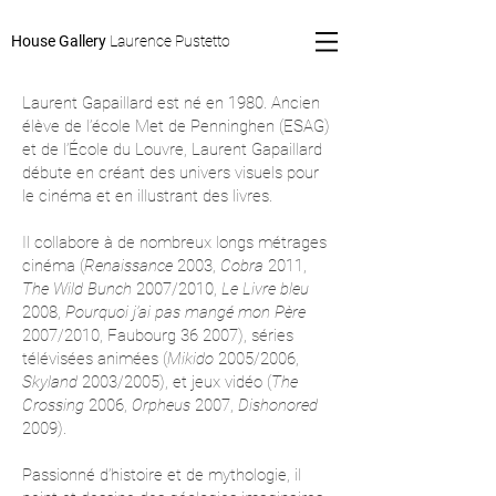
House Gallery
Laurence Pustetto
Laurent Gapaillard est né en 1980. Ancien
élève de l’école Met de Penninghen (ESAG)
et de l’École du Louvre, Laurent Gapaillard
débute en créant des univers visuels pour
le cinéma et en illustrant des livres.
Il collabore à de nombreux longs métrages
cinéma (
Renaissance
2003,
Cobra
2011,
The Wild Bunch
2007/2010,
Le Livre bleu
2008,
Pourquoi j’ai pas mangé mon Père
2007/2010, Faubourg 36 2007), séries
télévisées animées (
Mikido
2005/2006,
Skyland
2003/2005), et jeux vidéo (
The
Crossing
2006,
Orpheus
2007,
Dishonored
2009).
Passionné d’histoire et de mythologie, il