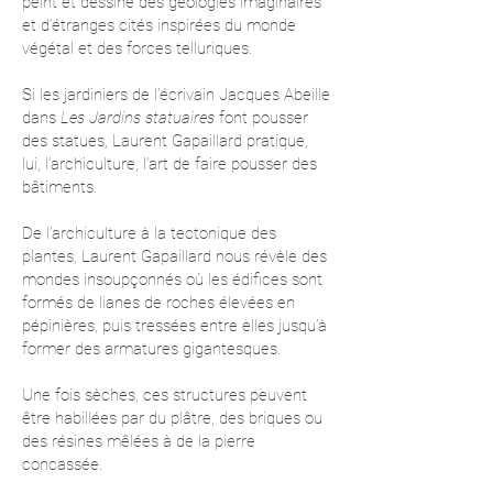
peint et dessine des géologies imaginaires
et d’étranges cités inspirées du monde
végétal et des forces telluriques.
Si les jardiniers de l’écrivain Jacques Abeille
dans
Les Jardins statuaires
font pousser
des statues, Laurent Gapaillard pratique,
lui, l’archiculture, l’art de faire pousser des
bâtiments.
De l’archiculture à la tectonique des
plantes, Laurent Gapaillard nous révèle des
mondes insoupçonnés où les édifices sont
formés de lianes de roches élevées en
pépinières, puis tressées entre elles jusqu’à
former des armatures gigantesques.
Une fois sèches, ces structures peuvent
être habillées par du plâtre, des briques ou
des résines mêlées à de la pierre
concassée.