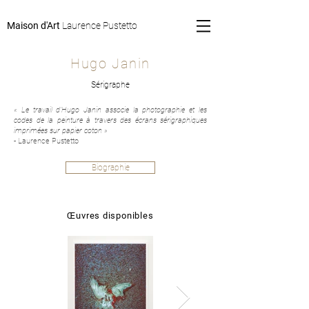
Maison d'Art
Laurence Pustetto
Hugo Janin
Sérigraphe
« Le travail d'Hugo Janin associe la photographie et les
codes de la peinture à travers des écrans sérigraphiques
imprimées sur papier coton »
-
Laurence Pustetto
Biographie
Œuvres disponibles