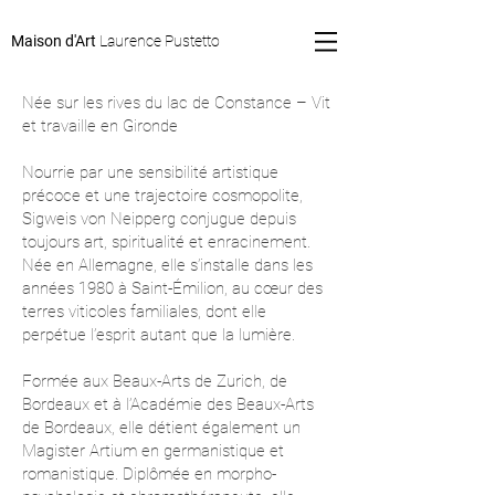
Maison d'Art
Laurence Pustetto
Née sur les rives du lac de Constance – Vit
et travaille en Gironde
Nourrie par une sensibilité artistique
précoce et une trajectoire cosmopolite,
Sigweis von Neipperg conjugue depuis
toujours art, spiritualité et enracinement.
Née en Allemagne, elle s’installe dans les
années 1980 à Saint-Émilion, au cœur des
terres viticoles familiales, dont elle
perpétue l’esprit autant que la lumière.
Formée aux Beaux-Arts de Zurich, de
Bordeaux et à l’Académie des Beaux-Arts
de Bordeaux, elle détient également un
Magister Artium en germanistique et
romanistique. Diplômée en morpho-